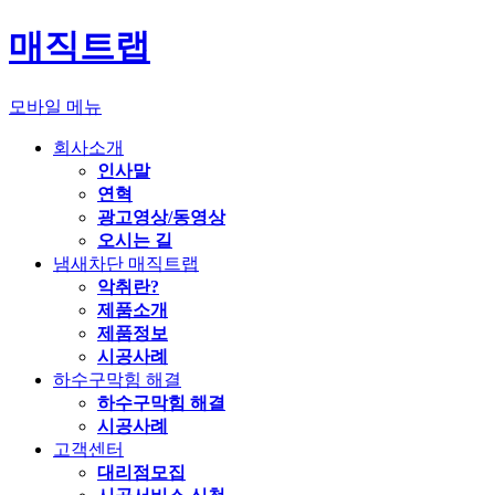
매직트랩
모바일 메뉴
회사소개
인사말
연혁
광고영상/동영상
오시는 길
냄새차단 매직트랩
악취란?
제품소개
제품정보
시공사례
하수구막힘 해결
하수구막힘 해결
시공사례
고객센터
대리점모집