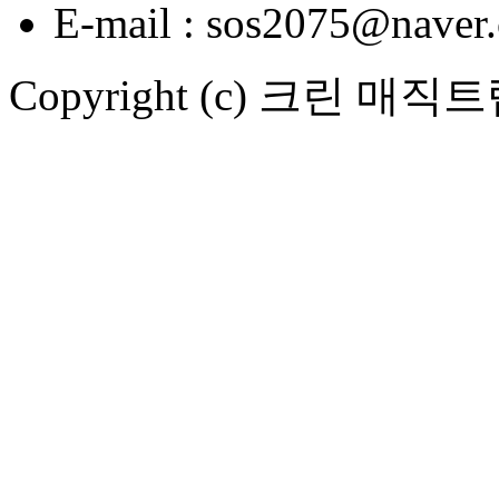
E-mail : sos2075@naver
Copyright (c)
크린 매직트