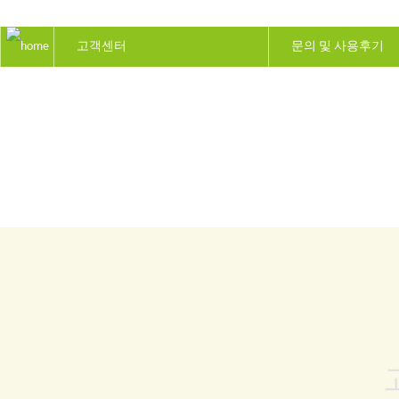
고객센터
문의 및 사용후기
회사소개
대리점모집
냄새차단 매직트랩
시공서비스 신청
하수구막힘 해결
창업/대리점문의
고객센터
문의 및 사용후기
자주하는 질문
전국지점현황