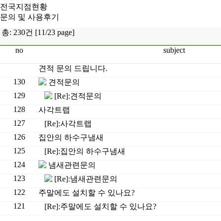
전국지점현황
문의 및 사용후기
총: 230건 [11/23 page]
no
subject
견적 문의 드립니다.
130
견적문의
129
[Re]:견적문의
128
사각트랩
127
[Re]:사각트랩
126
집안의 하수구냄새
125
[Re]:집안의 하수구냄새
124
냄새관련문의
123
[Re]:냄새관련문의
122
주말에도 설치할 수 있나요?
121
[Re]:주말에도 설치할 수 있나요?