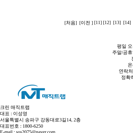
[11]
[12]
[13]
[14]
[처음]
[이전 ]
평일 오전 
주말/공휴
온
연락처,
정확
크린 매직트랩
대표 : 이성영
서울특별시 송파구 강동대로3길14, 2층
대표번호 : 1800-6250
E-mail : sos2075@naver.com